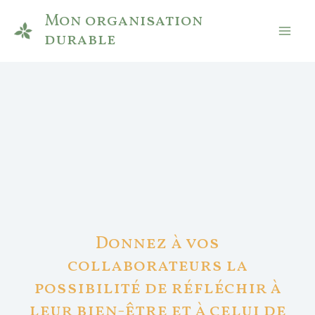
Aller
Mai
Mon organisation
au
durable
Men
contenu
Donnez à vos
collaborateurs la
possibilité de réfléchir à
leur bien-être et à celui de